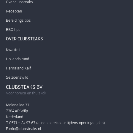
Over clubsteaks
Recepten
Bereidings tips
BBQ tips
OVER CLUBSTEAKS
Kwaliteit
Hollands rund
Hamaland Kalf
Seizoenswild
CLUBSTEAKS BV
Voor horeca en thuiskok
Molenallee 77
7384 AR Wilp
Nederland
T 0571 – 84 97 67 (alleen bereikbaar tijdens openingstijden)
E
info@clubsteaks.nl