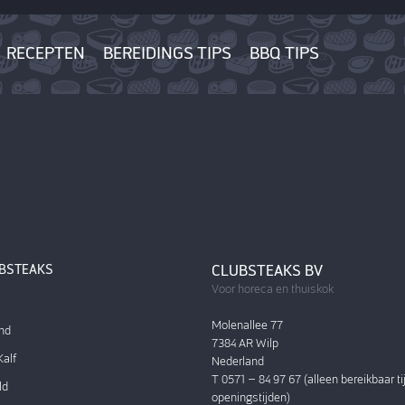
RECEPTEN
BEREIDINGS TIPS
BBQ TIPS
UBSTEAKS
CLUBSTEAKS BV
Voor horeca en thuiskok
Molenallee 77
nd
7384 AR Wilp
alf
Nederland
T 0571 – 84 97 67 (alleen bereikbaar t
ld
openingstijden)