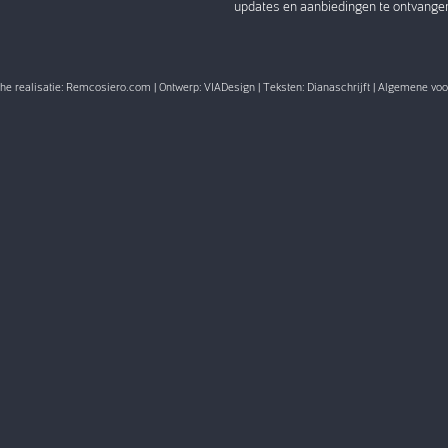
updates en aanbiedingen te ontvange
e realisatie:
Remcosiero.com
| Ontwerp:
VIADesign
| Teksten:
Dianaschrijft
|
Algemene voo