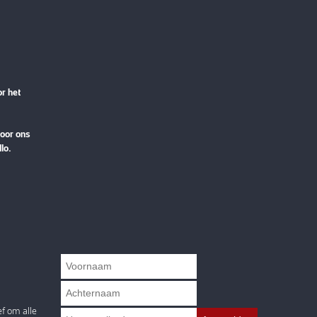
or het
voor ons
llo.
ef om alle