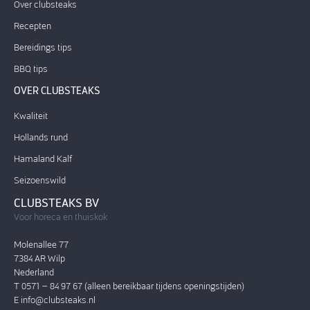
Over clubsteaks
Recepten
Bereidings tips
BBQ tips
OVER CLUBSTEAKS
Kwaliteit
Hollands rund
Hamaland Kalf
Seizoenswild
CLUBSTEAKS BV
Voor horeca en thuiskok
Molenallee 77
7384 AR Wilp
Nederland
T 0571 – 84 97 67 (alleen bereikbaar tijdens openingstijden)
E
info@clubsteaks.nl