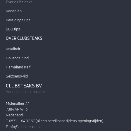
Over clubsteaks
Recepten
Bereidings tips
BBQ tips
OVER CLUBSTEAKS
Kwaliteit
Hollands rund
Hamaland Kalf
Seizoenswild
CLUBSTEAKS BV
Voor horeca en thuiskok
Molenallee 77
7384 AR Wilp
Nederland
T 0571 – 84 97 67 (alleen bereikbaar tijdens openingstijden)
E
info@clubsteaks.nl