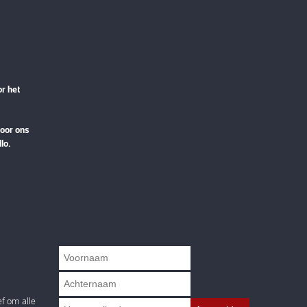
or het
voor ons
llo.
ef om alle