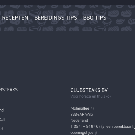
RECEPTEN
BEREIDINGS TIPS
BBQ TIPS
UBSTEAKS
CLUBSTEAKS BV
Voor horeca en thuiskok
Molenallee 77
nd
7384 AR Wilp
alf
Nederland
T 0571 – 84 97 67 (alleen bereikbaar t
ld
openingstijden)