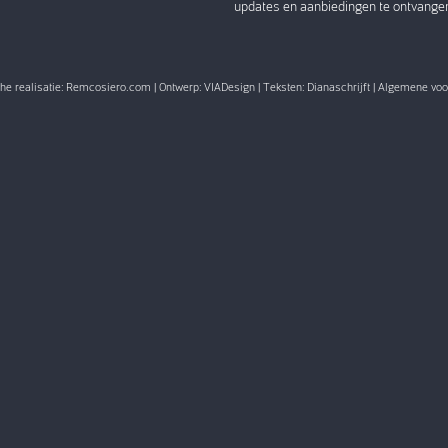
updates en aanbiedingen te ontvange
e realisatie:
Remcosiero.com
| Ontwerp:
VIADesign
| Teksten:
Dianaschrijft
|
Algemene voo