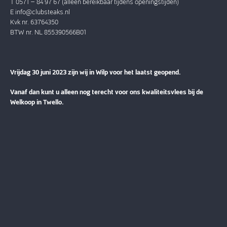
T 0571 – 84 97 67 (alleen bereikbaar tijdens openingstijden)
E
info@clubsteaks.nl
Kvk nr. 63764350
BTW nr. NL 855390566B01
Vrijdag 30 juni 2023 zijn wij in Wilp voor het laatst geopend.
Vanaf dan kunt u alleen nog terecht voor ons kwaliteitsvlees bij de
Welkoop in Twello.