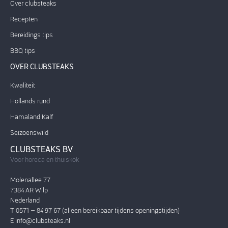
Over clubsteaks
Recepten
Bereidings tips
BBQ tips
OVER CLUBSTEAKS
Kwaliteit
Hollands rund
Hamaland Kalf
Seizoenswild
CLUBSTEAKS BV
Voor horeca en thuiskok
Molenallee 77
7384 AR Wilp
Nederland
T 0571 – 84 97 67 (alleen bereikbaar tijdens openingstijden)
E
info@clubsteaks.nl