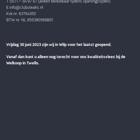
T 0571 – 84 97 67 (alleen bereikbaar tijdens openingstijden)
E
info@clubsteaks.nl
Kvk nr. 63764350
BTW nr. NL 855390566B01
Vrijdag 30 juni 2023 zijn wij in Wilp voor het laatst geopend.
Vanaf dan kunt u alleen nog terecht voor ons kwaliteitsvlees bij de
Welkoop in Twello.