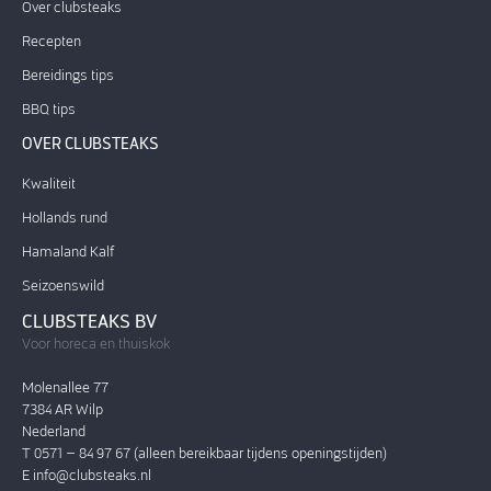
Over clubsteaks
Recepten
Bereidings tips
BBQ tips
OVER CLUBSTEAKS
Kwaliteit
Hollands rund
Hamaland Kalf
Seizoenswild
CLUBSTEAKS BV
Voor horeca en thuiskok
Molenallee 77
7384 AR Wilp
Nederland
T 0571 – 84 97 67 (alleen bereikbaar tijdens openingstijden)
E
info@clubsteaks.nl