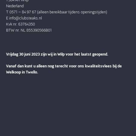
Nederland
T 0571 – 84 97 67 (alleen bereikbaar tijdens openingstijden)
E
info@clubsteaks.nl
Kvk nr. 63764350
BTW nr. NL 855390566B01
Vrijdag 30 juni 2023 zijn wij in Wilp voor het laatst geopend.
Vanaf dan kunt u alleen nog terecht voor ons kwaliteitsvlees bij de
Welkoop in Twello.