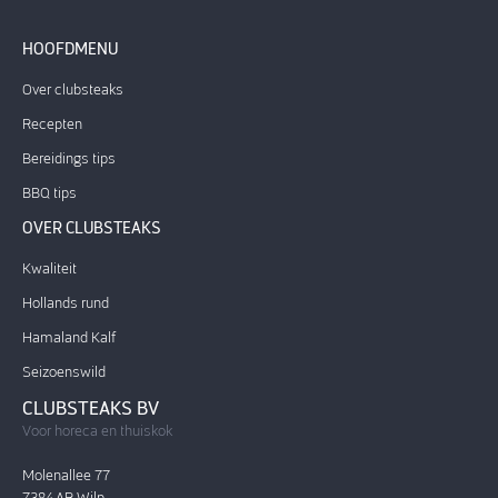
HOOFDMENU
Over clubsteaks
Recepten
Bereidings tips
BBQ tips
OVER CLUBSTEAKS
Kwaliteit
Hollands rund
Hamaland Kalf
Seizoenswild
CLUBSTEAKS BV
Voor horeca en thuiskok
Molenallee 77
7384 AR Wilp