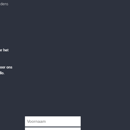
ijdens
or het
voor ons
llo.