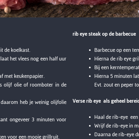
rib eye steak op de barbecue
it de koelkast.
Barbecue op een te
 laat het vlees nog een half uur
Hierna de rib eye gri
Bij een kerntemperat
af met keukenpapier.
Hierna 5 minuten lat
olijf olie of roomboter in de
Evt. zout en peper t
Verse rib eye als geheel bere
 daarom heb je weinig olijfolie
Haal de rib-eye een 
 kant ongeveer 3 minuten voor
Wrijf de rib-eye in m
Daarna de rib-eye d
en voor een mooie grillruit.