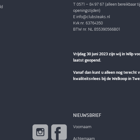
T 0571 – 84 97 67 (alleen bereikbaar t
ld
openingstijden)
E
info@clubsteaks.nl
Kvk nr. 63764350
BTW nr. NL 855390566B01
Vrijdag 30 juni 2023 zijn wij in Wilp vo
laatst geopend.
Vanaf dan kunt u alleen nog terecht 
kwaliteitsvlees bij de Welkoop in Twe
NIEUWSBRIEF
Voornaam
Achternaam