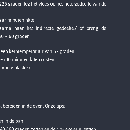
25 graden leg het vlees op het hete gedeelte van de
aar minuten hitte.
aarna naar het indirecte gedeelte./ of breng de
40 -160 graden.
t een kerntemperatuur van 52 graden.
en 10 minuten laten rusten.
t mooie plakken.
k bereiden in de oven. Onze tips:
n in de pan
0-160 graden zetten en de rib- eye erin leggen.