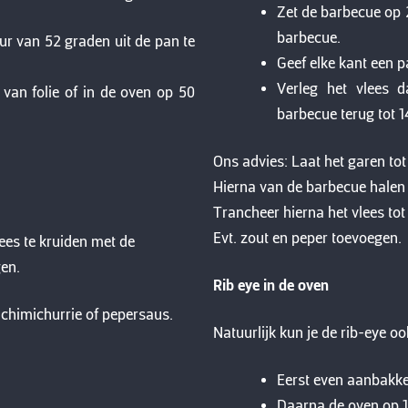
Zet de barbecue op 2
barbecue.
ur van 52 graden uit de pan te
Geef elke kant een p
Verleg het vlees d
 van folie of in de oven op 50
barbecue terug tot 1
Ons advies: Laat het garen to
Hierna van de barbecue halen 
Trancheer hierna het vlees to
Evt. zout en peper toevoegen.
lees te kruiden met de
gen.
Rib eye in de oven
, chimichurrie of pepersaus.
Natuurlijk kun je de rib-eye oo
Eerst even aanbakke
Daarna de oven op 14