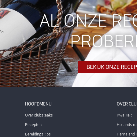
AL ONZE RE
PROBER
BEKIJK ONZE RECE
HOOFDMENU
OVER CL
Over clubsteaks
Kwaliteit
Recepten
Hollands ru
Bereidings tips
Hamaland K