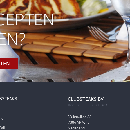
CEPTEN
EN?
PTEN
UBSTEAKS
CLUBSTEAKS BV
Voor horeca en thuiskok
Molenallee 77
nd
7384 AR Wilp
alf
Nederland